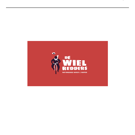
De Wielredders is een bron van trots voor
Werkmmaat. Het merk blijft groeien en de
recente opening van de nieuwe winkels in
Antwerpen en Lier markeert een belangrijke
mijlpaal. Als branding agency zijn we
verheugd over de positieve impact van dit
project en kijken we uit naar verdere
ontwikkelingen.