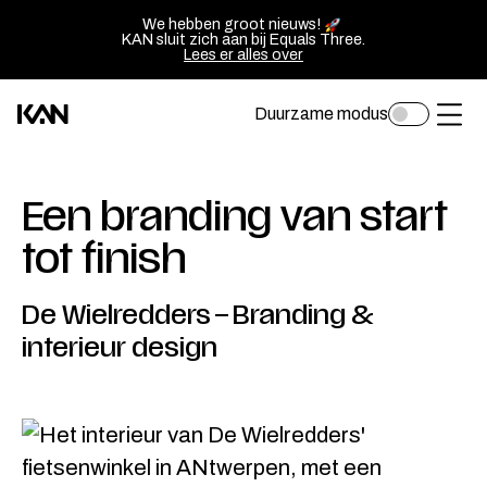
We hebben groot nieuws!
KAN sluit zich aan bij Equals Three.
Lees er alles over
Duurzame modus
Toggle
Kan
Ope
darkmode
Design
of
logo
sluit
Een branding van start
—
het
tot finish
Go
men
back
De Wielredders
–
Branding &
to
interieur design
homepage