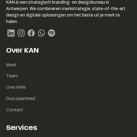
KAN logo
KAN is een strategisch branding- en designbureau in
-
Antwerpen. We combineren merkstrategie, state-of-the-art
Link
design en digitale oplossingen om het beste uit je merk te
naar
halen.
homepage
Linkedin
Instagram
Facebook
Whatsapp
Spotify
Over KAN
Werk
Team
Over KAN
Duurzaamheid
Contact
Services