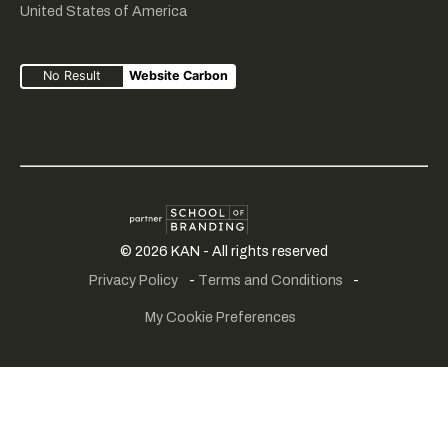
United States of America
No Result
Website Carbon
Creative
KMO
School
©
2026
KAN - All rights reserved
fairplay
portefeuille
of
Privacy Policy
-
Terms and Conditions
-
branding
My Cookie Preferences