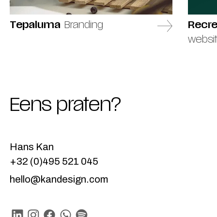
Tepaluma
Branding
Recr
websi
Eens praten?
Hans Kan
+32 (0)495 521 045
hello@kandesign.com