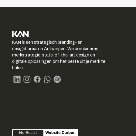
KAN logo
KAN is een strategisch branding- en
-
designbureau in Antwerpen. We combineren
Link
merkstrategie, state-of-the-art design en
naar
digitale oplossingen om het beste uit je merk te
homepage
halen.
Linkedin
Instagram
Facebook
Whatsapp
Spotify
No Result
Website Carbon