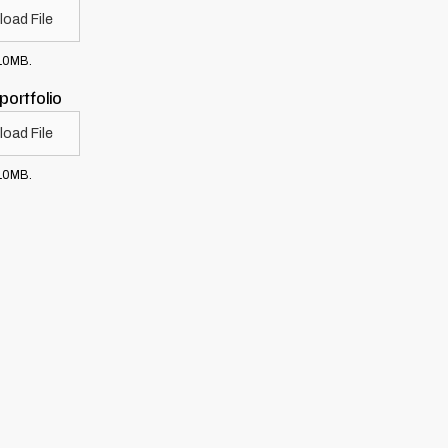
load File
 10MB.
portfolio
load File
 10MB.