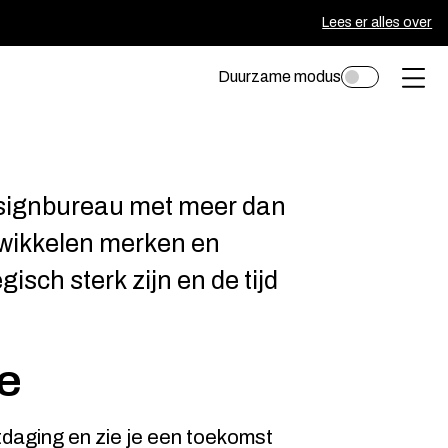
Lees er alles over
Duurzame modus
Toggle
Ope
darkmode
of
sluit
het
esignbureau met meer dan
men
twikkelen merken en
gisch sterk zijn en de tijd
le
tdaging en zie je een toekomst