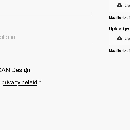
Up
Max file size
Upload je 
Up
Max file size
r KAN Design.
s
privacy beleid
.*