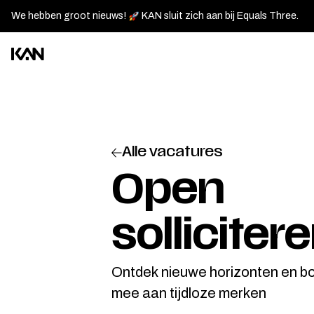
We hebben groot nieuws!
KAN sluit zich aan bij Equals Three.
Kan
Design
logo
—
Alle vacatures
Go
back
Open
to
homepage
solliciter
Ontdek nieuwe horizonten en b
mee aan tijdloze merken