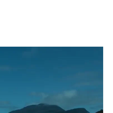
epaluma subtiel
 die hoog boven
egio
 de link naar
p dat de gin zijn
 land waar wijn
ationaal,
t
l haar naam op