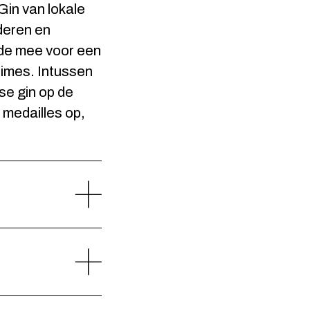
Gin van lokale
deren en
gde mee voor een
Times. Intussen
se gin op de
 medailles op,
anche om een