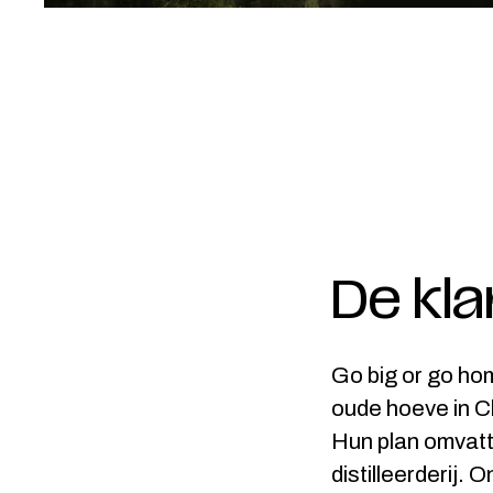
De kla
Go big or go ho
oude hoeve in C
Hun plan omvatt
distilleerderij.