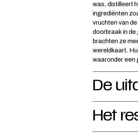
was, distilleert
ingrediënten zoa
vruchten van de
doorbraak in de
brachten ze mee
wereldkaart. Hun
waaronder een 
De uit
Het re
De naam van het