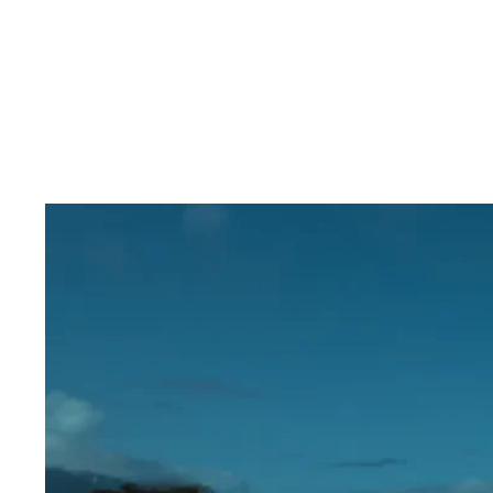
betekenisvol la
te stileren naar
de Chileense be
symboliseert. Do
het pure gletsje
unieke karakter
regeerde en gin 
prijswinnend su
groeipotentieel
de Chileense ma