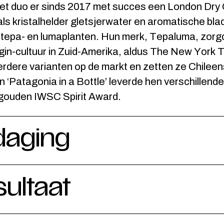
 het duo er sinds 2017 met succes een London Dry 
ls kristalhelder gletsjerwater en aromatische bla
 tepa- en lumaplanten. Hun merk, Tepaluma, zor
 gin-cultuur in Zuid-Amerika, aldus The New York 
rdere varianten op de markt en zetten ze Chileen
 ‘Patagonia in a Bottle’ leverde hen verschillende
gouden IWSC Spirit Award.
daging
sultaat
 merk lag al vast. Daarnaast kregen we carte bl