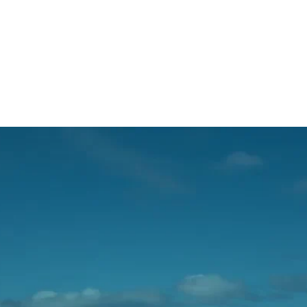
bel te ontwerpen. Samen besloten we de ‘T’ van T
 het silhouet van een condor, een mythische vogel
rgtoppen zweeft en de ongerepte natuur van de r
or het etiket transparant te maken, legden we ook
rwater, de rijke flora en fauna en het ruwe landscha
 geeft. Wat begon als een pioniersverhaal in een
nauwelijks vraag kende, groeide uit tot een intern
cces. Door samen een betekenisvolle branding me
 te creëren, kon Tepaluma met een vernieuwd labe
rkt en ver daarbuiten vestigen.