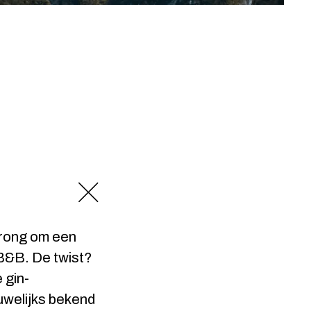
prong om een
 B&B. De twist?
 gin-
auwelijks bekend