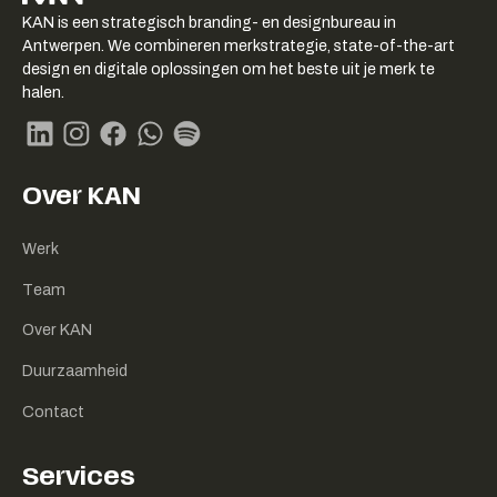
KAN logo
KAN is een strategisch branding- en designbureau in
-
Antwerpen. We combineren merkstrategie, state-of-the-art
Link
design en digitale oplossingen om het beste uit je merk te
naar
halen.
homepage
Linkedin
Instagram
Facebook
Whatsapp
Spotify
Over KAN
Werk
Team
Over KAN
Duurzaamheid
Contact
Services