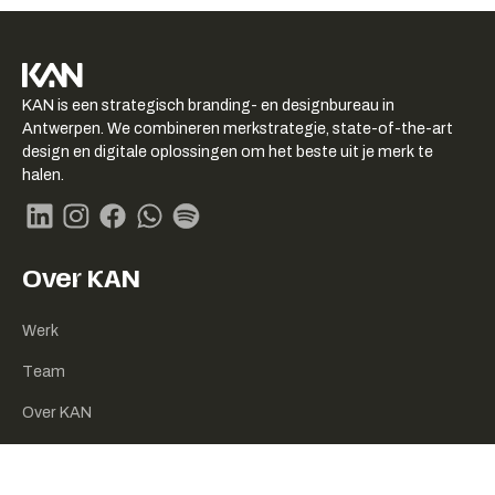
KAN logo
KAN is een strategisch branding- en designbureau in
-
Antwerpen. We combineren merkstrategie, state-of-the-art
Link
design en digitale oplossingen om het beste uit je merk te
naar
halen.
homepage
Linkedin
Instagram
Facebook
Whatsapp
Spotify
Over KAN
Werk
Team
Over KAN
Duurzaamheid
Contact