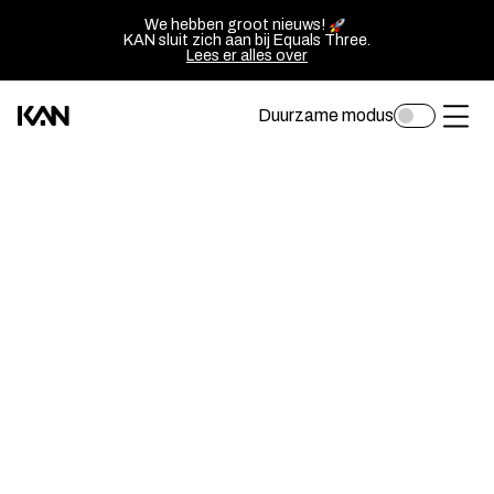
We hebben groot nieuws!
KAN sluit zich aan bij Equals Three.
Lees er alles over
Duurzame modus
Toggle
Kan
Ope
darkmode
Design
of
logo
sluit
—
het
Go
men
back
to
homepage